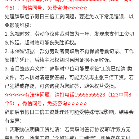
个5），微信同号，免费咨询✫✫✫✫✫
处理辞职后节假日三倍工资问题，要避免以下常见错误，以
免影响维权：
1. 忽视时效：劳动争议仲裁时效为一年，发现未支付工资切
勿拖延，超时效可能丧失胜诉权。
2. 未保留证据：部分劳动者离职后不再保留考勤记录、工作
安排等凭证，后续主张权益时易因证据不足败诉。
3. 盲目签放弃文件：离职时单位可能要求签“工资已结清”类
文件，若未核对清楚就签署，可能无法再主张三倍工资。若
已犯错或存疑，可咨询我为您解答，避免权益受损。
✫✫✫✫✫有法律问题，请打电话15555555523（123中间8
个5），微信同号，免费咨询✫✫✫✫✫
辞职后节假日三倍工资处理还可能受特殊情况影响，结果会
有差异：
1. 离职协议明确工资结清：若离职时签订协议写明“双方无
劳动争议，所有工资（含加班费）已结清”，即便存在未付