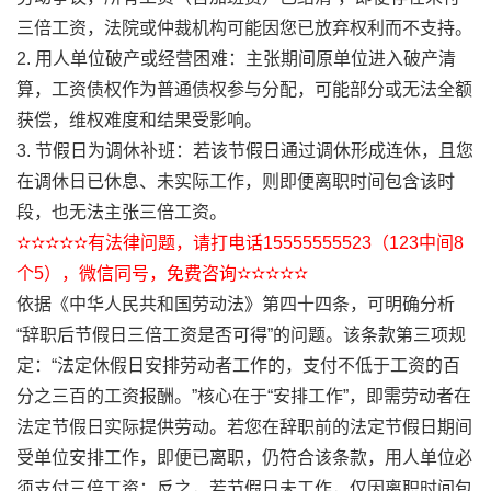
三倍工资，法院或仲裁机构可能因您已放弃权利而不支持。
2. 用人单位破产或经营困难：主张期间原单位进入破产清
算，工资债权作为普通债权参与分配，可能部分或无法全额
获偿，维权难度和结果受影响。
3. 节假日为调休补班：若该节假日通过调休形成连休，且您
在调休日已休息、未实际工作，则即便离职时间包含该时
段，也无法主张三倍工资。
✫✫✫✫✫有法律问题，请打电话15555555523（123中间8
个5），微信同号，免费咨询✫✫✫✫✫
依据《中华人民共和国劳动法》第四十四条，可明确分析
“辞职后节假日三倍工资是否可得”的问题。该条款第三项规
定：“法定休假日安排劳动者工作的，支付不低于工资的百
分之三百的工资报酬。”核心在于“安排工作”，即需劳动者在
法定节假日实际提供劳动。若您在辞职前的法定节假日期间
受单位安排工作，即便已离职，仍符合该条款，用人单位必
须支付三倍工资；反之，若节假日未工作，仅因离职时间包